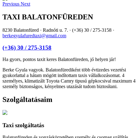
Previous
Next
TAXI
BALATONFÜREDEN
8230 Balatonfüred · Radnóti u. 7. · (+36) 30 / 275-3158 ·
berkegyulafuredtaxi@gmail.com
(+36) 30 / 275-3158
Ha gyors, pontos taxit keres Balatonfüreden, jó helyen jár!
Berke Gyula vagyok. Balatonfürediként több évtizedes vezetési
gyakorlattal a hátam mögött indítottam taxis vállalkozásomat. 4
személyes, klimatizált Toyota Camry tipusú gépkocsival maximum 4
személy biztonságos, kényelmes utazását tudom biztosítani.
Szolgáltatásaim
Taxi szolgáltatás
Balatonfüreden és vonzáskörzetében személy és csomag szállítás.